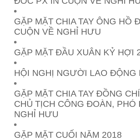
ĐỐC PX IN CUỘN VỀ NGHỈ H
GẶP MẶT CHIA TAY ÔNG HỒ ĐẠ
CUỘN VỀ NGHỈ HƯU
GẶP MẶT ĐẦU XUÂN KỶ HỢI 
HỘI NGHỊ NGƯỜI LAO ĐỘNG 
GẶP MẶT CHIA TAY ĐỒNG CH
CHỦ TỊCH CÔNG ĐOÀN, PHÓ
NGHỈ HƯU
GẶP MẶT CUỐI NĂM 2018