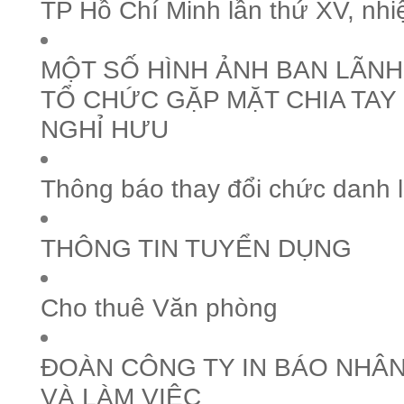
TP Hồ Chí Minh lần thứ XV, nh
MỘT SỐ HÌNH ẢNH BAN LÃN
TỔ CHỨC GẶP MẶT CHIA TAY
NGHỈ HƯU
Thông báo thay đổi chức danh 
THÔNG TIN TUYỂN DỤNG
Cho thuê Văn phòng
ĐOÀN CÔNG TY IN BÁO NHÂN
VÀ LÀM VIỆC