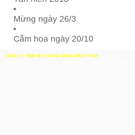
Mừng ngày 26/3
Cắm hoa ngày 20/10
CÔNG TY TNHH MTV IN BÁO NHÂN DÂN TP HCM
Địa chỉ: D20/532P, Ấp 4, Xã Phong Phú, Huyện Bình Chánh, TP HCM
Điện thoại: 028.3761.2904 - 028.3761.2905 - Fax: 028.3761.2906
Email: info@nhandan-printing.vn - Website: www.nhandan-printing.vn