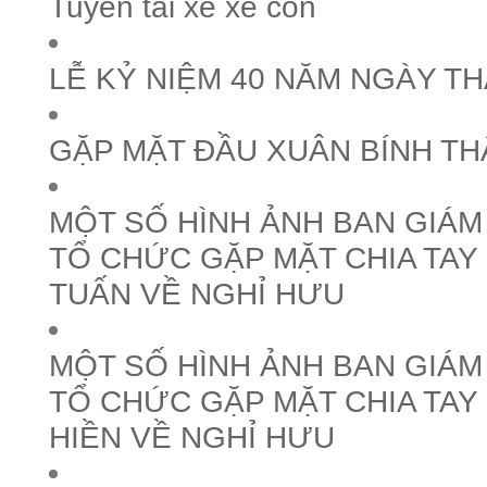
Tuyển tài xế xe con
LỄ KỶ NIỆM 40 NĂM NGÀY T
GẶP MẶT ĐẦU XUÂN BÍNH TH
MỘT SỐ HÌNH ẢNH BAN GIÁ
TỔ CHỨC GẶP MẶT CHIA TAY
TUẤN VỀ NGHỈ HƯU
MỘT SỐ HÌNH ẢNH BAN GIÁ
TỔ CHỨC GẶP MẶT CHIA TA
HIỀN VỀ NGHỈ HƯU