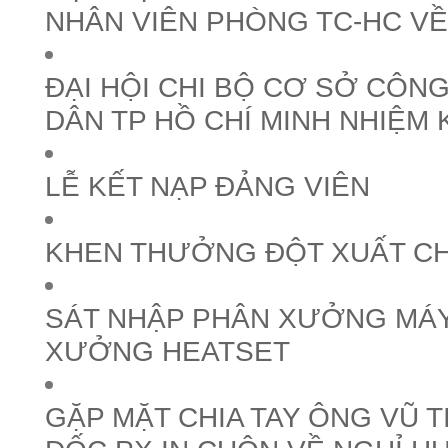
NHÂN VIÊN PHÒNG TC-HC VỀ
ĐẠI HỘI CHI BỘ CƠ SỞ CÔNG
DÂN TP HỒ CHÍ MINH NHIỆM 
LỄ KẾT NẠP ĐẢNG VIÊN
KHEN THƯỞNG ĐỘT XUẤT C
SÁT NHẬP PHÂN XƯỞNG MÁY
XƯỞNG HEATSET
GẶP MẶT CHIA TAY ÔNG VŨ T