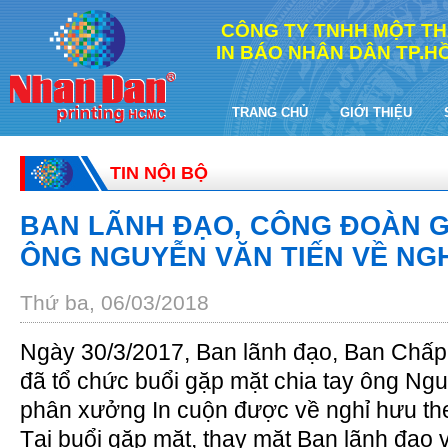
CÔNG TY TNHH MỘT TH
IN BÁO NHÂN DÂN TP.HỒ
TRANG CHỦ
GIỚI THIỆU
TIN NỘI BỘ
BAN LÃNH ĐẠO, CÔNG ĐOÀN G
ÔNG NGUYỄN VĂN TIẾN VỀ NG
Thứ ba, 06/03/2018
Ngày 30/3/2017, Ban lãnh đạo, Ban Chấ
đã tổ chức buổi gặp mặt chia tay ông Ng
phân xưởng In cuộn
được về nghỉ hưu th
Tại buổi gặp mặt, thay mặt Ban lãnh đạo