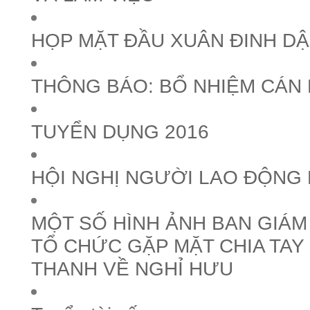
HỌP MẶT ĐẦU XUÂN ĐINH DẬ
THÔNG BÁO: BỔ NHIỆM CÁN
TUYỂN DỤNG 2016
HỘI NGHỊ NGƯỜI LAO ĐỘNG 
MỘT SỐ HÌNH ẢNH BAN GIÁ
TỔ CHỨC GẶP MẶT CHIA TAY
THANH VỀ NGHỈ HƯU