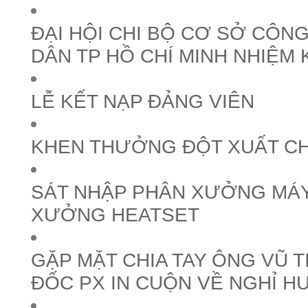
ĐẠI HỘI CHI BỘ CƠ SỞ CÔNG
DÂN TP HỒ CHÍ MINH NHIỆM 
LỄ KẾT NẠP ĐẢNG VIÊN
KHEN THƯỞNG ĐỘT XUẤT C
SÁT NHẬP PHÂN XƯỞNG MÁY
XƯỞNG HEATSET
GẶP MẶT CHIA TAY ÔNG VŨ T
ĐỐC PX IN CUỘN VỀ NGHỈ H