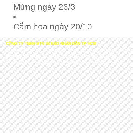
Mừng ngày 26/3
Cắm hoa ngày 20/10
CÔNG TY TNHH MTV IN BÁO NHÂN DÂN TP HCM
Địa chỉ: D20/532P, Ấp 4, Xã Phong Phú, Huyện Bình Chánh, TP HCM
Điện thoại: 028.3761.2904 - 028.3761.2905 - Fax: 028.3761.2906
Email: info@nhandan-printing.vn - Website: www.nhandan-printing.vn