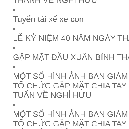
THANH VỀ NGHỈ HƯU
Tuyển tài xế xe con
LỄ KỶ NIỆM 40 NĂM NGÀY T
GẶP MẶT ĐẦU XUÂN BÍNH TH
MỘT SỐ HÌNH ẢNH BAN GIÁ
TỔ CHỨC GẶP MẶT CHIA TAY
TUẤN VỀ NGHỈ HƯU
MỘT SỐ HÌNH ẢNH BAN GIÁ
TỔ CHỨC GẶP MẶT CHIA TA