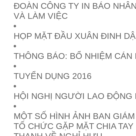
ĐOÀN CÔNG TY IN BÁO NHÂN
VÀ LÀM VIỆC
HỌP MẶT ĐẦU XUÂN ĐINH DẬ
THÔNG BÁO: BỔ NHIỆM CÁN
TUYỂN DỤNG 2016
HỘI NGHỊ NGƯỜI LAO ĐỘNG 
MỘT SỐ HÌNH ẢNH BAN GIÁ
TỔ CHỨC GẶP MẶT CHIA TAY