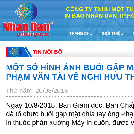
CÔNG TY TNHH MỘT TH
IN BÁO NHÂN DÂN TP.HỒ
TRANG CHỦ
GIỚI THIỆU
TIN NỘI BỘ
MỘT SỐ HÌNH ẢNH BUỔI GẶP M
PHẠM VĂN TÀI VỀ NGHỈ HƯU T
Thứ năm, 20/08/2015
Ngày 10/8/2015, Ban Giám đốc, Ban Chấ
đã tổ chức buổi gặp mặt chia tay ông Ph
in thuộc phân xưởng Máy in cuộn, được v