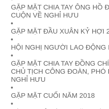
GẶP MẶT CHIA TAY ÔNG HỒ ĐẠ
CUỘN VỀ NGHỈ HƯU
GẶP MẶT ĐẦU XUÂN KỶ HỢI 
HỘI NGHỊ NGƯỜI LAO ĐỘNG 
GẶP MẶT CHIA TAY ĐỒNG CH
CHỦ TỊCH CÔNG ĐOÀN, PHÓ
NGHỈ HƯU
GẶP MẶT CUỐI NĂM 2018