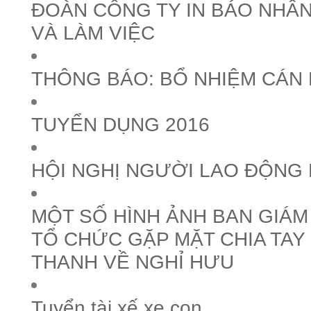
ĐOÀN CÔNG TY IN BÁO NHÂN
VÀ LÀM VIỆC
THÔNG BÁO: BỔ NHIỆM CÁN
TUYỂN DỤNG 2016
HỘI NGHỊ NGƯỜI LAO ĐỘNG 
MỘT SỐ HÌNH ẢNH BAN GIÁ
TỔ CHỨC GẶP MẶT CHIA TAY
THANH VỀ NGHỈ HƯU
Tuyển tài xế xe con