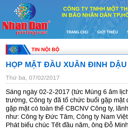
CÔNG TY TNHH MỘT TH
IN BÁO NHÂN DÂN TP.HỒ
TRANG CHỦ
GIỚI THIỆU
TIN NỘI BỘ
HỌP MẶT ĐẦU XUÂN ĐINH DẬU 
Thứ ba, 07/02/2017
Sáng ngày 02-2-2017 (tức Mùng 6 âm lịch
trường, Công ty đã tổ chức buổi gặp mặt
gặp mặt có toàn thể CBCNV Công ty, lãnh
như: Công ty Đức Tâm, Công ty Nam Việt
Phát biểu chúc Tết đầu năm, ông Đỗ Minh