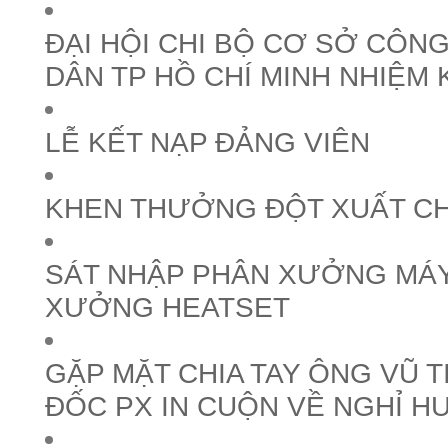
ĐẠI HỘI CHI BỘ CƠ SỞ CÔNG
DÂN TP HỒ CHÍ MINH NHIỆM 
LỄ KẾT NẠP ĐẢNG VIÊN
KHEN THƯỞNG ĐỘT XUẤT C
SÁT NHẬP PHÂN XƯỞNG MÁY
XƯỞNG HEATSET
GẶP MẶT CHIA TAY ÔNG VŨ T
ĐỐC PX IN CUỘN VỀ NGHỈ H