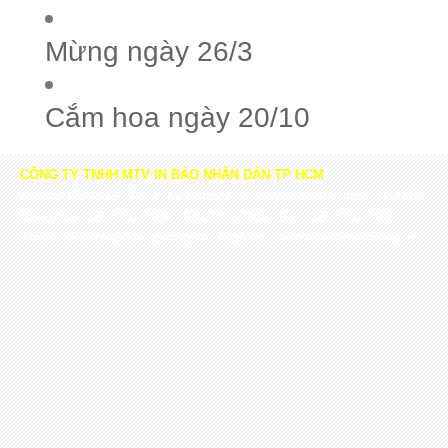
Mừng ngày 26/3
Cắm hoa ngày 20/10
CÔNG TY TNHH MTV IN BÁO NHÂN DÂN TP HCM
Địa chỉ: D20/532P, Ấp 4, Xã Phong Phú, Huyện Bình Chánh, TP HCM
Điện thoại: 028.3761.2904 - 028.3761.2905 - Fax: 028.3761.2906
Email: info@nhandan-printing.vn - Website: www.nhandan-printing.vn