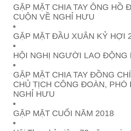
GẶP MẶT CHIA TAY ÔNG HỒ ĐẠ
CUỘN VỀ NGHỈ HƯU
GẶP MẶT ĐẦU XUÂN KỶ HỢI 
HỘI NGHỊ NGƯỜI LAO ĐỘNG 
GẶP MẶT CHIA TAY ĐỒNG CH
CHỦ TỊCH CÔNG ĐOÀN, PHÓ
NGHỈ HƯU
GẶP MẶT CUỐI NĂM 2018