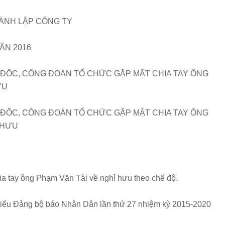
HÀNH LẬP CÔNG TY
ÂN 2016
 ĐỐC, CÔNG ĐOÀN TỔ CHỨC GẶP MẶT CHIA TAY ÔNG
ƯU
 ĐỐC, CÔNG ĐOÀN TỔ CHỨC GẶP MẶT CHIA TAY ÔNG
 HƯU
ia tay ông Phạm Văn Tài về nghỉ hưu theo chế độ.
i biểu Đảng bộ báo Nhân Dân lần thứ 27 nhiệm kỳ 2015-2020