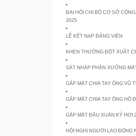
ĐẠI HỘI CHI BỘ CƠ SỞ CÔNG
2025
LỄ KẾT NẠP ĐẢNG VIÊN
KHEN THƯỞNG ĐỘT XUẤT C
SÁT NHẬP PHÂN XƯỞNG MÁY
GẶP MẶT CHIA TAY ÔNG VŨ T
GẶP MẶT CHIA TAY ÔNG HỒ Đ
GẶP MẶT ĐẦU XUÂN KỶ HỢI 
HỘI NGHỊ NGƯỜI LAO ĐỘNG 