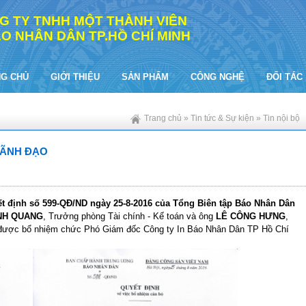
G TY TNHH MỘT THÀNH VIÊN
ÁO NHÂN DÂN TP.HỒ CHÍ MINH
G CHỦ
GIỚI THIỆU
SẢN PHẨM
CÔNG NGHỆ
ĐỐI TÁC
Trang chủ
»
Tin tức & Sự kiện
»
Tin nội bộ
LÃNH ĐẠO
t định số 599-QĐ/ND ngày 25-8-2016 của Tổng Biên tập Báo Nhân Dân
NH QUANG
, Trưởng phòng Tài chính - Kế toán và ông
LÊ CÔNG HƯNG
,
 được bổ nhiệm chức Phó Giám đốc Công ty In Báo Nhân Dân TP Hồ Chí