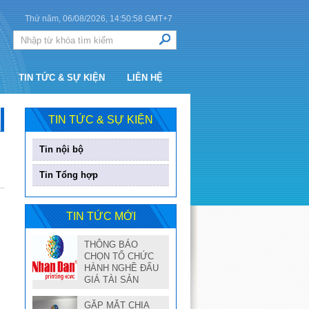
Thứ năm, 06/08/2026,
14:50:59
GMT+7
TIN TỨC & SỰ KIỆN
LIÊN HỆ
TIN TỨC & SỰ KIỆN
Tin nội bộ
Tin Tổng hợp
TIN TỨC MỚI
THÔNG BÁO
CHỌN TỔ CHỨC
HÀNH NGHỀ ĐẤU
GIÁ TÀI SẢN
GẶP MẶT CHIA