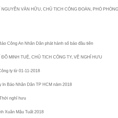
Í NGUYỄN VĂN HỮU, CHỦ TỊCH CÔNG ĐOÀN, PHÓ PHÒN
Báo Công An Nhân Dân phát hành số báo đầu tiên
 ĐỖ MINH TUỆ, CHỦ TỊCH CÔNG TY, VỀ NGHỈ HƯU
ông ty từ 01-11-2018
 ty In Báo Nhân Dân TP HCM năm 2018
Thới nghỉ hưu
ành Xuân Mậu Tuất 2018