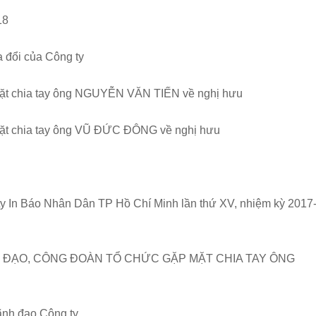
18
 đổi của Công ty
mặt chia tay ông NGUYỄN VĂN TIẾN về nghị hưu
mặt chia tay ông VŨ ĐỨC ĐÔNG về nghị hưu
y In Báo Nhân Dân TP Hồ Chí Minh lần thứ XV, nhiệm kỳ 2017
 ĐẠO, CÔNG ĐOÀN TỔ CHỨC GẶP MẶT CHIA TAY ÔNG
ãnh đạo Công ty.