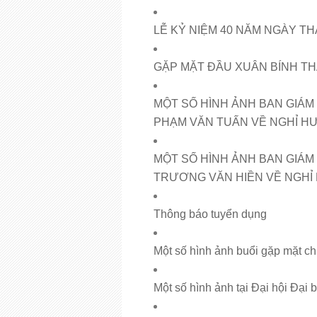
LỄ KỶ NIỆM 40 NĂM NGÀY T
GẶP MẶT ĐẦU XUÂN BÍNH TH
MỘT SỐ HÌNH ẢNH BAN GIÁM
PHẠM VĂN TUẤN VỀ NGHỈ H
MỘT SỐ HÌNH ẢNH BAN GIÁM
TRƯƠNG VĂN HIỀN VỀ NGHỈ
Thông báo tuyển dụng
Một số hình ảnh buổi gặp mặt ch
Một số hình ảnh tại Đại hội Đạ