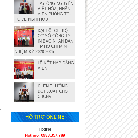
TAY ÔNG NGUYỄN
VIỆT HÒA, NHÂN
VIÊN PHÒNG TC-
HC VỀ NGHỈ HƯU
ĐẠI HỘI CHI BỘ
CƠ SỞ CÔNG TY
IN BÁO NHÂN DÂN
TP HỒ CHÍ MINH
NHIỆM KỲ 2020-2025
LỄ KẾT NẠP ĐẢNG
VIÊN
KHEN THƯỞNG
ĐỘT XUẤT CHO
CBCNV
HỖ TRỢ ONLINE
Hotline
Hotline: 0983.357.789