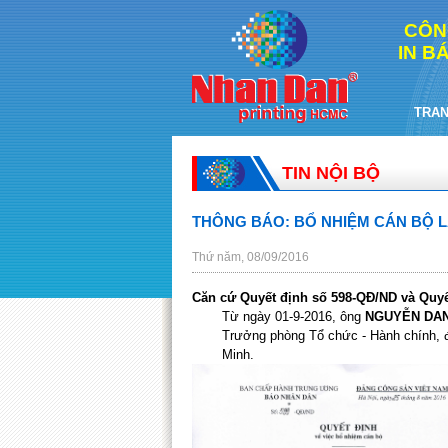
CÔN
IN B
TRAN
TIN NỘI BỘ
THÔNG BÁO: BỔ NHIỆM CÁN BỘ 
Thứ năm, 08/09/2016
Căn cứ Quyết định số 598-QĐ/ND và Quyế
Từ ngày 01-9-2016, ông
NGUYỄN DA
Trưởng phòng Tổ chức - Hành chính,
Minh.