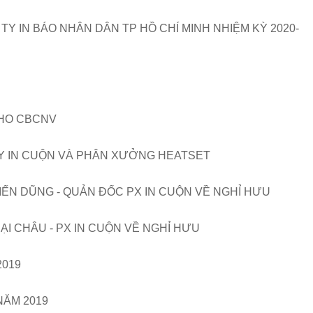
 TY IN BÁO NHÂN DÂN TP HỒ CHÍ MINH NHIỆM KỲ 2020-
HO CBCNV
 IN CUỘN VÀ PHÂN XƯỞNG HEATSET
IẾN DŨNG - QUẢN ĐỐC PX IN CUỘN VỀ NGHỈ HƯU
ẠI CHÂU - PX IN CUỘN VỀ NGHỈ HƯU
2019
NĂM 2019