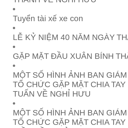
Tuyển tài xế xe con
LỄ KỶ NIỆM 40 NĂM NGÀY T
GẶP MẶT ĐẦU XUÂN BÍNH TH
MỘT SỐ HÌNH ẢNH BAN GIÁ
TỔ CHỨC GẶP MẶT CHIA TAY
TUẤN VỀ NGHỈ HƯU
MỘT SỐ HÌNH ẢNH BAN GIÁ
TỔ CHỨC GẶP MẶT CHIA TA