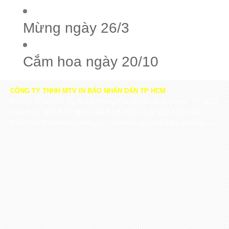
Mừng ngày 26/3
Cắm hoa ngày 20/10
CÔNG TY TNHH MTV IN BÁO NHÂN DÂN TP HCM
Địa chỉ: D20/532P, Ấp 4, Xã Phong Phú, Huyện Bình Chánh, TP HCM
Điện thoại: 028.3761.2904 - 028.3761.2905 - Fax: 028.3761.2906
Email: info@nhandan-printing.vn - Website: www.nhandan-printing.vn