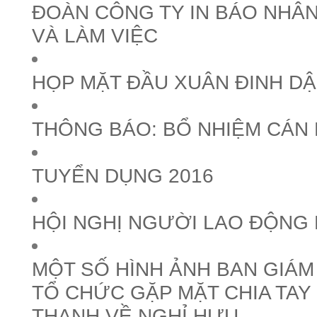
ĐOÀN CÔNG TY IN BÁO NHÂN
VÀ LÀM VIỆC
HỌP MẶT ĐẦU XUÂN ĐINH DẬ
THÔNG BÁO: BỔ NHIỆM CÁN
TUYỂN DỤNG 2016
HỘI NGHỊ NGƯỜI LAO ĐỘNG 
MỘT SỐ HÌNH ẢNH BAN GIÁ
TỔ CHỨC GẶP MẶT CHIA TAY
THANH VỀ NGHỈ HƯU