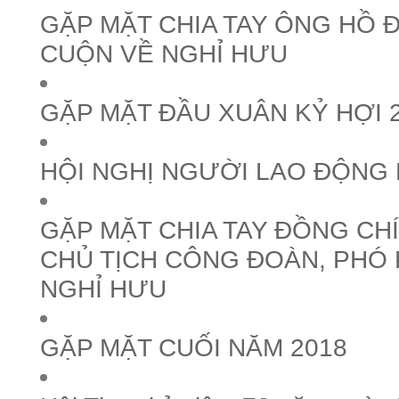
GẶP MẶT CHIA TAY ÔNG HỒ ĐẠ
CUỘN VỀ NGHỈ HƯU
GẶP MẶT ĐẦU XUÂN KỶ HỢI 
HỘI NGHỊ NGƯỜI LAO ĐỘNG 
GẶP MẶT CHIA TAY ĐỒNG CH
CHỦ TỊCH CÔNG ĐOÀN, PHÓ
NGHỈ HƯU
GẶP MẶT CUỐI NĂM 2018