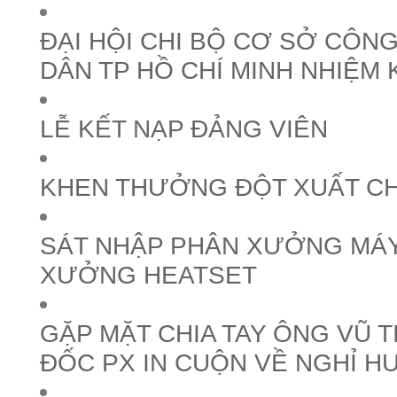
ĐẠI HỘI CHI BỘ CƠ SỞ CÔNG
DÂN TP HỒ CHÍ MINH NHIỆM 
LỄ KẾT NẠP ĐẢNG VIÊN
KHEN THƯỞNG ĐỘT XUẤT C
SÁT NHẬP PHÂN XƯỞNG MÁY
XƯỞNG HEATSET
GẶP MẶT CHIA TAY ÔNG VŨ T
ĐỐC PX IN CUỘN VỀ NGHỈ H