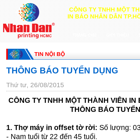
CÔNG TY TNHH MỘT TH
IN BÁO NHÂN DÂN TP.HỒ
TRANG CHỦ
GIỚI THIỆU
TIN NỘI BỘ
THÔNG BÁO TUYỂN DỤNG
Thứ tư, 26/08/2015
CÔNG TY TNHH MỘT THÀNH VIÊN IN
THÔNG BÁO TUYỂ
1. Thợ máy in offset tờ rời:
Số lượng: 0
- Nam tuổi từ 22 đến 45 tuổi.