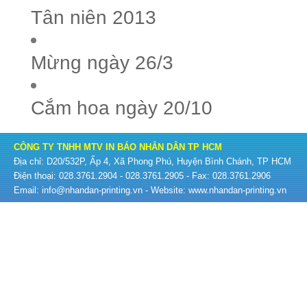
Tân niên 2013
Mừng ngày 26/3
Cắm hoa ngày 20/10
CÔNG TY TNHH MTV IN BÁO NHÂN DÂN TP HCM
Địa chỉ: D20/532P, Ấp 4, Xã Phong Phú, Huyện Bình Chánh, TP HCM
Điện thoại: 028.3761.2904 - 028.3761.2905 - Fax: 028.3761.2906
Email: info@nhandan-printing.vn - Website: www.nhandan-printing.vn