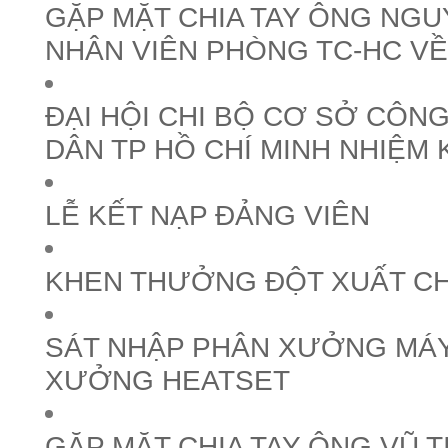
GẶP MẶT CHIA TAY ÔNG NGU
NHÂN VIÊN PHÒNG TC-HC VỀ
ĐẠI HỘI CHI BỘ CƠ SỞ CÔNG
DÂN TP HỒ CHÍ MINH NHIỆM 
LỄ KẾT NẠP ĐẢNG VIÊN
KHEN THƯỞNG ĐỘT XUẤT C
SÁT NHẬP PHÂN XƯỞNG MÁY
XƯỞNG HEATSET
GẶP MẶT CHIA TAY ÔNG VŨ T