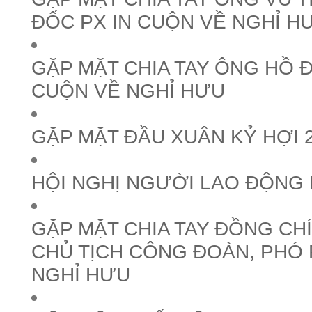
ĐỐC PX IN CUỘN VỀ NGHỈ H
GẶP MẶT CHIA TAY ÔNG HỒ ĐẠ
CUỘN VỀ NGHỈ HƯU
GẶP MẶT ĐẦU XUÂN KỶ HỢI 
HỘI NGHỊ NGƯỜI LAO ĐỘNG 
GẶP MẶT CHIA TAY ĐỒNG CH
CHỦ TỊCH CÔNG ĐOÀN, PHÓ
NGHỈ HƯU