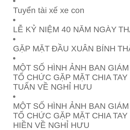
Tuyển tài xế xe con
LỄ KỶ NIỆM 40 NĂM NGÀY T
GẶP MẶT ĐẦU XUÂN BÍNH TH
MỘT SỐ HÌNH ẢNH BAN GIÁ
TỔ CHỨC GẶP MẶT CHIA TAY
TUẤN VỀ NGHỈ HƯU
MỘT SỐ HÌNH ẢNH BAN GIÁ
TỔ CHỨC GẶP MẶT CHIA TA
HIỀN VỀ NGHỈ HƯU