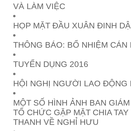
VÀ LÀM VIỆC
HỌP MẶT ĐẦU XUÂN ĐINH DẬ
THÔNG BÁO: BỔ NHIỆM CÁN
TUYỂN DỤNG 2016
HỘI NGHỊ NGƯỜI LAO ĐỘNG 
MỘT SỐ HÌNH ẢNH BAN GIÁ
TỔ CHỨC GẶP MẶT CHIA TAY
THANH VỀ NGHỈ HƯU