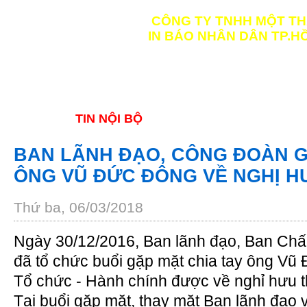
CÔNG TY TNHH MỘT TH
IN BÁO NHÂN DÂN TP.HỒ
TRANG CHỦ
GIỚI THIỆU
TIN NỘI BỘ
BAN LÃNH ĐẠO, CÔNG ĐOÀN G
ÔNG VŨ ĐỨC ĐÔNG VỀ NGHỊ H
Thứ ba, 06/03/2018
Ngày 30/12/2016, Ban lãnh đạo, Ban Ch
đã tổ chức buổi gặp mặt chia tay ông Vũ
Tổ chức - Hành chính
được về nghỉ hưu t
Tại buổi gặp mặt, thay mặt Ban lãnh đạo