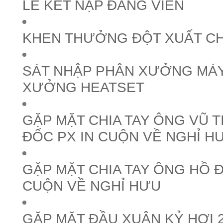
LỄ KẾT NẠP ĐẢNG VIÊN
KHEN THƯỞNG ĐỘT XUẤT C
SÁT NHẬP PHÂN XƯỞNG MÁY
XƯỞNG HEATSET
GẶP MẶT CHIA TAY ÔNG VŨ T
ĐỐC PX IN CUỘN VỀ NGHỈ H
GẶP MẶT CHIA TAY ÔNG HỒ ĐẠ
CUỘN VỀ NGHỈ HƯU
GẶP MẶT ĐẦU XUÂN KỶ HỢI 