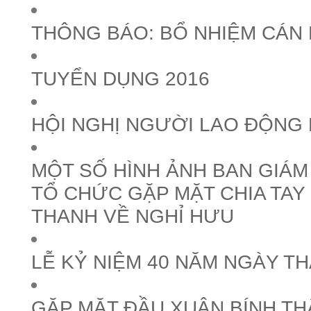
THÔNG BÁO: BỔ NHIỆM CÁN
TUYỂN DỤNG 2016
HỘI NGHỊ NGƯỜI LAO ĐỘNG 
MỘT SỐ HÌNH ẢNH BAN GIÁ
TỔ CHỨC GẶP MẶT CHIA TAY
THANH VỀ NGHỈ HƯU
LỄ KỶ NIỆM 40 NĂM NGÀY T
GẶP MẶT ĐẦU XUÂN BÍNH TH