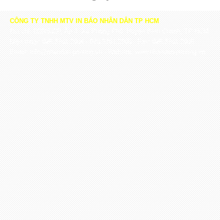
CÔNG TY TNHH MTV IN BÁO NHÂN DÂN TP HCM
Địa chỉ: D20/532P, Ấp 4, Xã Phong Phú, Huyện Bình Chánh, TP HCM
Điện thoại: 028.3761.2904 - 028.3761.2905 - Fax: 028.3761.2906
Email: info@nhandan-printing.vn - Website: www.nhandan-printing.vn