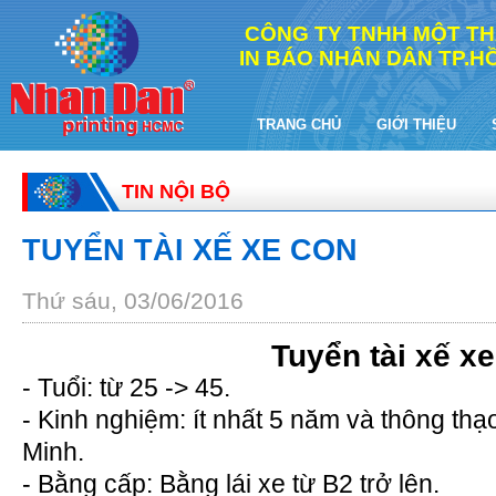
CÔNG TY TNHH MỘT TH
IN BÁO NHÂN DÂN TP.HỒ
TRANG CHỦ
GIỚI THIỆU
TIN NỘI BỘ
TUYỂN TÀI XẾ XE CON
Thứ sáu, 03/06/2016
Tuyển tài xế x
- Tuổi: từ 25 -> 45.
- Kinh nghiệm: ít nhất 5 năm và thông th
Minh.
- Bằng cấp: Bằng lái xe từ B2 trở lên.