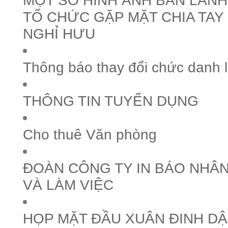
MỘT SỐ HÌNH ẢNH BAN LÃN
TỔ CHỨC GẶP MẶT CHIA TAY
NGHỈ HƯU
Thông báo thay đổi chức danh 
THÔNG TIN TUYỂN DỤNG
Cho thuê Văn phòng
ĐOÀN CÔNG TY IN BÁO NHÂN
VÀ LÀM VIỆC
HỌP MẶT ĐẦU XUÂN ĐINH DẬ