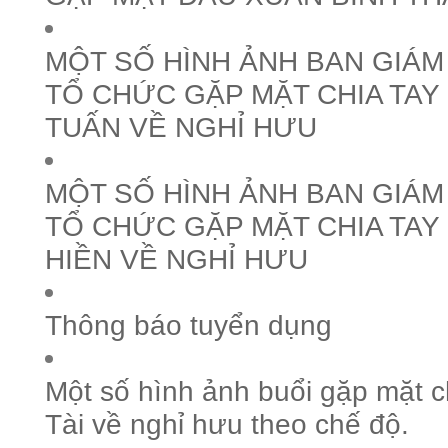
MỘT SỐ HÌNH ẢNH BAN GIÁ
TỔ CHỨC GẶP MẶT CHIA TAY
TUẤN VỀ NGHỈ HƯU
MỘT SỐ HÌNH ẢNH BAN GIÁ
TỔ CHỨC GẶP MẶT CHIA TA
HIỀN VỀ NGHỈ HƯU
Thông báo tuyển dụng
Một số hình ảnh buổi gặp mặt 
Tài về nghỉ hưu theo chế độ.