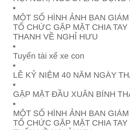
MỘT SỐ HÌNH ẢNH BAN GIÁ
TỔ CHỨC GẶP MẶT CHIA TAY
THANH VỀ NGHỈ HƯU
Tuyển tài xế xe con
LỄ KỶ NIỆM 40 NĂM NGÀY T
GẶP MẶT ĐẦU XUÂN BÍNH TH
MỘT SỐ HÌNH ẢNH BAN GIÁ
TỔ CHỨC GẶP MẶT CHIA TAY