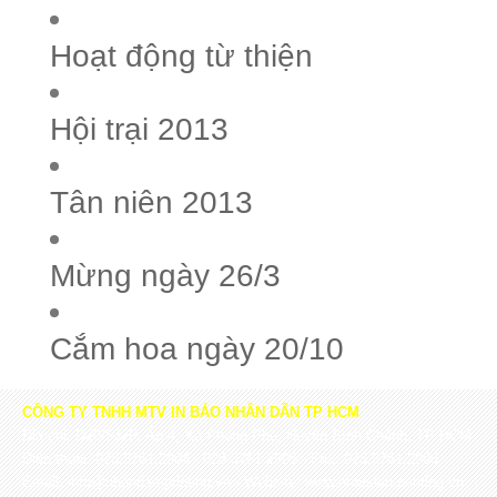
Hoạt động từ thiện
Hội trại 2013
Tân niên 2013
Mừng ngày 26/3
Cắm hoa ngày 20/10
CÔNG TY TNHH MTV IN BÁO NHÂN DÂN TP HCM
Địa chỉ: D20/532P, Ấp 4, Xã Phong Phú, Huyện Bình Chánh, TP HCM
Điện thoại: 028.3761.2904 - 028.3761.2905 - Fax: 028.3761.2906
Email: info@nhandan-printing.vn - Website: www.nhandan-printing.vn