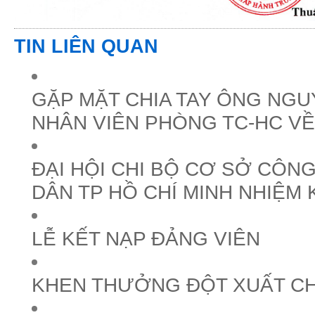
TIN LIÊN QUAN
GẶP MẶT CHIA TAY ÔNG NGU
NHÂN VIÊN PHÒNG TC-HC VỀ
ĐẠI HỘI CHI BỘ CƠ SỞ CÔNG
DÂN TP HỒ CHÍ MINH NHIỆM 
LỄ KẾT NẠP ĐẢNG VIÊN
KHEN THƯỞNG ĐỘT XUẤT C