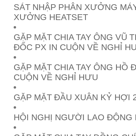
SÁT NHẬP PHÂN XƯỞNG MÁY
XƯỞNG HEATSET
GẶP MẶT CHIA TAY ÔNG VŨ T
ĐỐC PX IN CUỘN VỀ NGHỈ H
GẶP MẶT CHIA TAY ÔNG HỒ ĐẠ
CUỘN VỀ NGHỈ HƯU
GẶP MẶT ĐẦU XUÂN KỶ HỢI 
HỘI NGHỊ NGƯỜI LAO ĐỘNG 