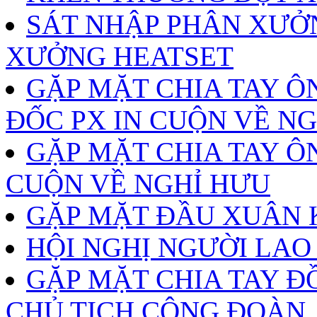
SÁT NHẬP PHÂN XƯỞ
XƯỞNG HEATSET
GẶP MẶT CHIA TAY Ô
ĐỐC PX IN CUỘN VỀ N
GẶP MẶT CHIA TAY ÔN
CUỘN VỀ NGHỈ HƯU
GẶP MẶT ĐẦU XUÂN K
HỘI NGHỊ NGƯỜI LAO
GẶP MẶT CHIA TAY Đ
CHỦ TỊCH CÔNG ĐOÀN,