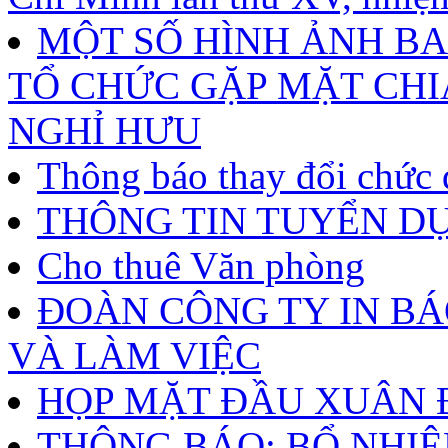
MỘT SỐ HÌNH ẢNH B
TỔ CHỨC GẶP MẶT CHI
NGHỈ HƯU
Thông báo thay đổi chức 
THÔNG TIN TUYỂN D
Cho thuê Văn phòng
ĐOÀN CÔNG TY IN B
VÀ LÀM VIỆC
HỌP MẶT ĐẦU XUÂN Đ
THÔNG BÁO: BỔ NHI