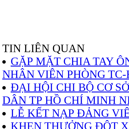
TIN LIÊN QUAN
GẶP MẶT CHIA TAY Ô
NHÂN VIÊN PHÒNG TC-
ĐẠI HỘI CHI BỘ CƠ S
DÂN TP HỒ CHÍ MINH N
LỄ KẾT NẠP ĐẢNG VI
KHEN THƯỞNG ĐỘT X