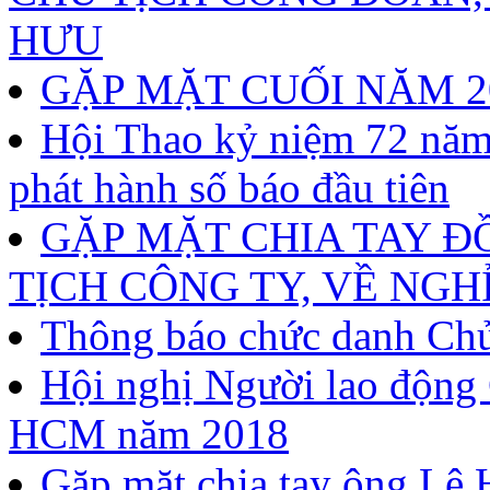
HƯU
GẶP MẶT CUỐI NĂM 2
Hội Thao kỷ niệm 72 nă
phát hành số báo đầu tiên
GẶP MẶT CHIA TAY Đ
TỊCH CÔNG TY, VỀ NGH
Thông báo chức danh Chủ
Hội nghị Người lao động
HCM năm 2018
Gặp mặt chia tay ông Lê