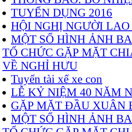
TUYỂN DỤNG 2016
HỘI NGHỊ NGƯỜI LAO
MỘT SỐ HÌNH ẢNH B
TỔ CHỨC GẶP MẶT CHI
VỀ NGHỈ HƯU
Tuyển tài xế xe con
LỄ KỶ NIỆM 40 NĂM 
GẶP MẶT ĐẦU XUÂN B
MỘT SỐ HÌNH ẢNH B
TỔ CHỨC GẶP MẶT CHI